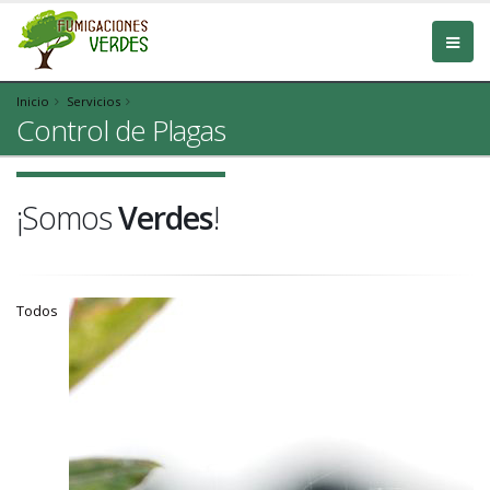
Inicio
Servicios
Control de Plagas
¡Somos
Verdes
!
Todos